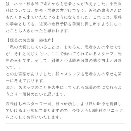
は、ネット検索等で遠方からも患者さんがみえました。小児眼
科については、斜視・弱視の方だけでなく、近視の患者さんに
もたくさん来ていただけるようになりました。これには、眼科
の学会としても、近視の進行予防を前面に押し出すようになっ
たことも大きかったと思われます。
【院長のお言葉一部抜粋】
「私の大切にしていることは、もちろん、患者さんの幸せです
が、それと同じくらい、ここで働いてくれているスタッフ、先
生の幸せです。そして、斜視と小児眼科分野の地位向上と改善
です。」
とのお言葉がありました。我々スタッフも患者さんの幸せを第
一に考えております。
また、スタッフのことを大事にしてくれる院長の力になれるよ
うより一層努めたいと思います。
院長はじめスタッフ一同、日々研鑽し、より良い医療を提供し
ていけるよう努めて参りますので、今後ともCS眼科クリニック
をよろしくお願いいたします。